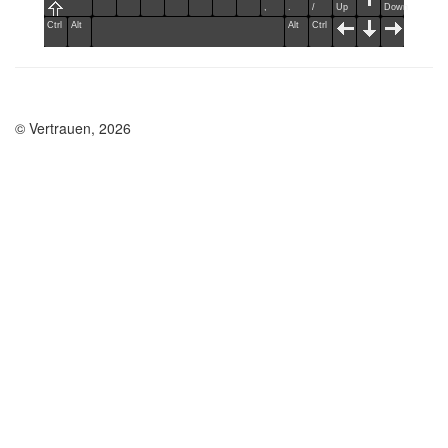
,
.
/
Up
Down
Ctrl
Alt
Alt
Ctrl
© Vertrauen, 2026