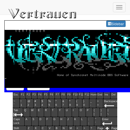
Sideb
Sidebar
Menu
Connect
Not connected
Esc
F1
F2
F3
F4
F5
F6
F7
F8
F9
F10
F11
F12
Home
End
Ins
Del
~
!
@
#
$
%
^
&
*
(
)
_
+
Backspace
`
1
2
3
4
5
6
7
8
9
0
-
=
Tab
Q
W
E
R
T
Y
U
I
O
P
{
}
|
[
]
\
Caps
A
S
D
F
G
H
J
K
L
:
"
Enter
Lock
;
'
Shift
Z
X
C
V
B
N
M
<
>
?
Page
Page